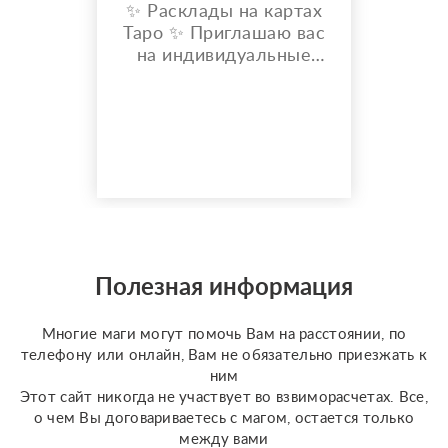
✨ Расклады на картах
Таро ✨ Приглашаю вас
на индивидуальные
расклады Таро. Сейчас
я активно
совершенствую свои
навыки и набираю
практику, поэтому
предлагаю расклады по
доступной стоимости. С
какими вопросами
можно обратиться: ????
отношения, чувства,
Полезная информация
любовь; ????
перспективы общения
Многие маги могут помочь Вам на расстоянии, по
с человеком; ???...
телефону или онлайн, Вам не обязательно приезжать к
ним
Этот сайт никогда не участвует во взвиморасчетах. Все,
о чем Вы договариваетесь с магом, остается только
между вами