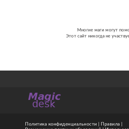
перспективы общения с
человеком; ???...
Многие маги могут помо
Этот сайт никогда не участву
Политика конфиденциальности
|
Правила
|