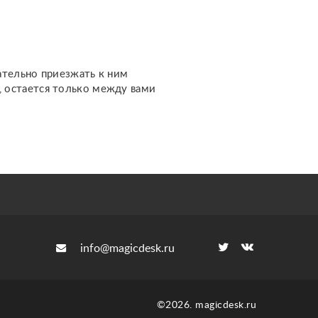
важных темах. Каждый
расклад дела...
ательно приезжать к ним
м, остается только между вами
info@magicdesk.ru
©2026. magicdesk.ru