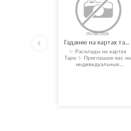
05/08/2026
Гадание на картах таро
✨ Расклады на картах
Таро ✨ Приглашаю вас на
индивидуальные
расклады Таро. Сейчас я
активно совершенствую
свои навыки и набираю
практику, поэтому
предлагаю расклады по
доступной стоимости. С
какими вопросами можно
обратиться: ????
отношения, чувства,
любовь; ????