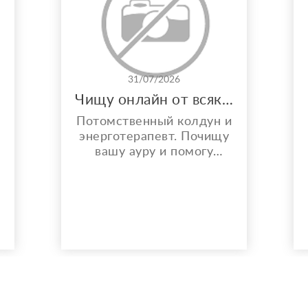
31/07/2026
Чищу онлайн от всякой бяки!
Потомственный колдун и
энерготерапевт. Почищу
вашу ауру и помогу
решить любой вопрос.