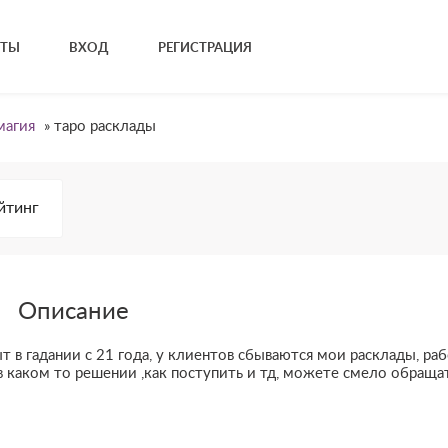
КТЫ
ВХОД
РЕГИСТРАЦИЯ
магия
»
таро расклады
йтинг
Описание
т в гадании с 21 года, у клиентов сбываются мои расклады, ра
 в каком то решении ,как поступить и тд, можете смело обраща