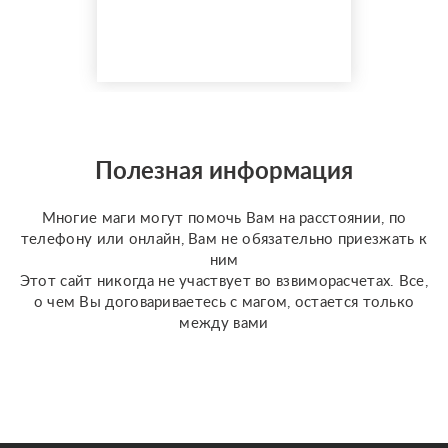
150 реальных отзывов
от благодарных
клиентов на Авито с
оценкой 4,9⭐️. В работе
я использую более 10
специализированных
колод под каждую
конкретную задачу
Полезная информация
(Классическое Таро
Уэйта, психологическое
Многие маги могут помочь Вам на расстоянии, по
Таро ...
телефону или онлайн, Вам не обязательно приезжать к
ним
Этот сайт никогда не участвует во взвиморасчетах. Все,
о чем Вы договариваетесь с магом, остается только
между вами