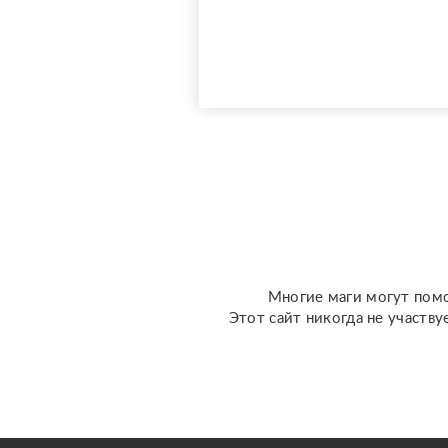
активно совершенствую
свои навыки и набираю
практику, поэтому
предлагаю расклады по
доступной стоимости. С
какими вопросами можно
обратиться: ????
отношения, чувства,
любовь; ????
перспективы общения с
человеком; ???...
Многие маги могут помо
Этот сайт никогда не участву