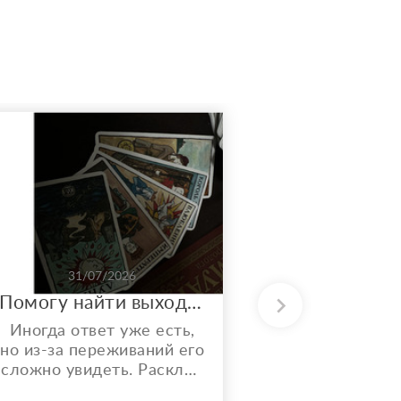
31/07/2026
31/0
Помогу найти выход из запутанной ситуации. Вычислю всех врагов за твоей спиной.
Раскла
Иногда ответ уже есть,
Здравств
но из-за переживаний его
чёткие раск
сложно увидеть. Расклад
года. Ра
на Таро помогает
пробле