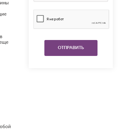
бины
щие
в
 еще
любой