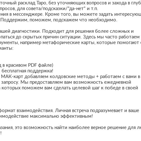
 точный расклад Таро, без уточняющих вопросов и захода в глу
росов, для совета/подсказки/"да-нет" и т.п.
ения в мессенджере. Кроме того, вы можете задать интересую
а. Поддержим, поможем, подскажем что необходимо.
нашей диагностики. Подходит для решения более сложных и
опаться до скрытых причин ситуации. Здесь мы часто работаем 
трументы, например метафорические карты, которые помогают
ианты:
 в красивом PDF файле)
 бесплатная поддержка!
и МАК-карт добавляем колдовские методы + работаем с вами в
у запросу. Мы предоставляем вам возможность ежедневной
а которых поможем вам сделать целевой шаг к победе в своей
формат взаимодействия. Личная встреча подразумевает и ваше
заимодействие максимально эффективным!
сказания, это возможность найти наиболее верное решение для 
!