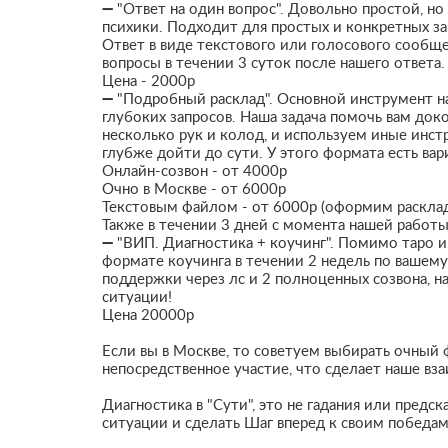
➖ "Ответ на один вопрос". Довольно простой, но
психики. Подходит для простых и конкретных зап
Ответ в виде текстового или голосового сообщ
вопросы в течении 3 суток после нашего ответ
Цена - 2000р
➖ "Подробный расклад". Основной инструмент 
глубоких запросов. Наша задача помочь вам док
несколько рук и колод, и используем иные инс
глубже дойти до сути. У этого формата есть вар
Онлайн-созвон - от 4000р
Очно в Москве - от 6000р
Текстовым файлом - от 6000р (оформим расклад
Также в течении 3 дней с момента нашей работы
➖ "ВИП. Диагностика + коучинг". Помимо таро 
формате коучинга в течении 2 недель по вашем
поддержки через лс и 2 полноценных созвона, н
ситуации!
Цена 20000р
Если вы в Москве, то советуем выбирать очный 
непосредственное участие, что сделает наше в
Диагностика в "Сути", это не гадания или пред
ситуации и сделать Шаг вперед к своим победам