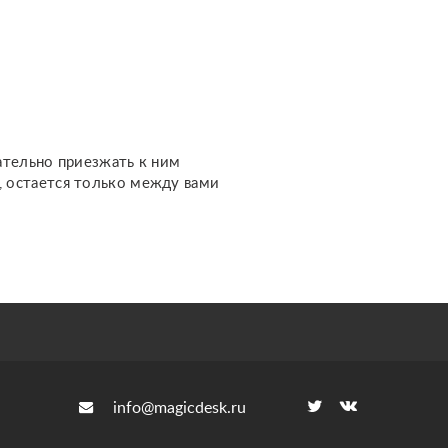
отношениях, чувствах,
финансах, работе,
жизненном пути и других
важных темах. Каждый
расклад дела...
ательно приезжать к ним
м, остается только между вами
info@magicdesk.ru