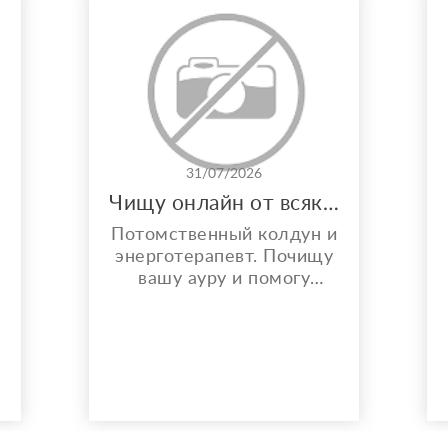
31/07/2026
Чищу онлайн от всякой бяки!
Потомственный колдун и
энерготерапевт. Почищу
вашу ауру и помогу
решить любой вопрос.