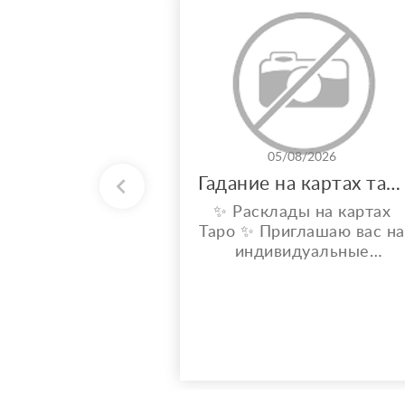
05/08/2026
Гадание на картах таро
✨ Расклады на картах
Таро ✨ Приглашаю вас на
индивидуальные
расклады Таро. Сейчас я
активно совершенствую
свои навыки и набираю
практику, поэтому
предлагаю расклады по
доступной стоимости. С
какими вопросами можно