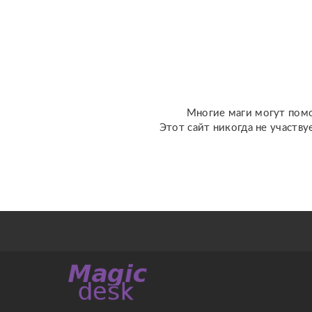
обратиться: ????
отношения, чувства,
любовь; ????
перспективы общения с
человеком; ???...
Многие маги могут помо
Этот сайт никогда не участву