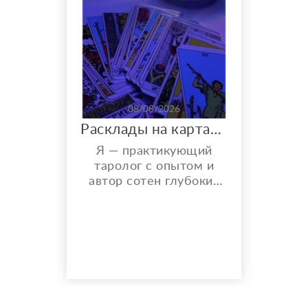
08/08/2026
Расклады на картах Таро. Таролог онлайн.
Я — практикующий
таролог с опытом и
автор сотен глубоких
разборов. Мой главный
показатель — более
150 реальных отзывов
от благодарных
клиентов на Авито с
оценкой 4,9⭐️. В работе
я использую более 10
специализированных