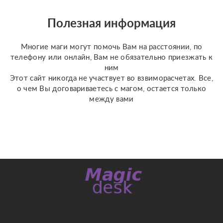
колод под каждую
конкретную задачу
Полезная информация
(Классическое Таро
Уэйта, психологическое
Многие маги могут помочь Вам на расстоянии, по
Таро ...
телефону или онлайн, Вам не обязательно приезжать к
ним
Этот сайт никогда не участвует во взвиморасчетах. Все,
о чем Вы договариваетесь с магом, остается только
между вами