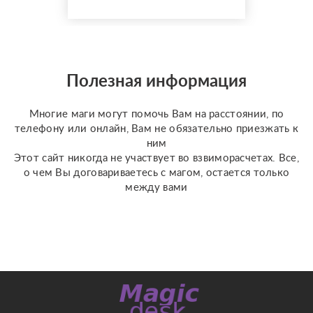
оценкой 4,9⭐️. В работе
я использую более 10
специализированных
колод под каждую
конкретную задачу
Полезная информация
(Классическое Таро
Уэйта, психологическое
Многие маги могут помочь Вам на расстоянии, по
Таро ...
телефону или онлайн, Вам не обязательно приезжать к
ним
Этот сайт никогда не участвует во взвиморасчетах. Все,
о чем Вы договариваетесь с магом, остается только
между вами