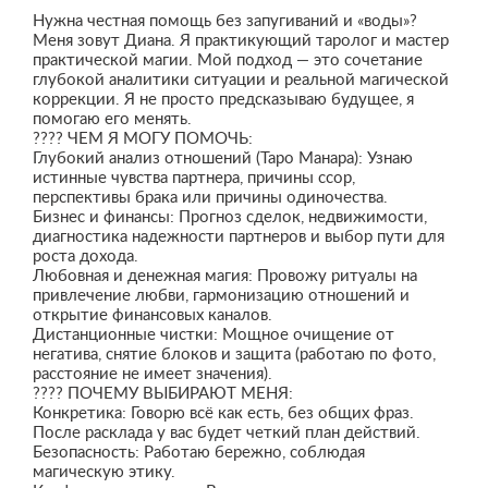
Нужна честная помощь без запугиваний и «воды»?
Меня зовут Диана. Я практикующий таролог и мастер
практической магии. Мой подход — это сочетание
глубокой аналитики ситуации и реальной магической
коррекции. Я не просто предсказываю будущее, я
помогаю его менять.
​???? ЧЕМ Я МОГУ ПОМОЧЬ:
​Глубокий анализ отношений (Таро Манара): Узнаю
истинные чувства партнера, причины ссор,
перспективы брака или причины одиночества.
​Бизнес и финансы: Прогноз сделок, недвижимости,
диагностика надежности партнеров и выбор пути для
роста дохода.
​Любовная и денежная магия: Провожу ритуалы на
привлечение любви, гармонизацию отношений и
открытие финансовых каналов.
​Дистанционные чистки: Мощное очищение от
негатива, снятие блоков и защита (работаю по фото,
расстояние не имеет значения).
​???? ПОЧЕМУ ВЫБИРАЮТ МЕНЯ:
​Конкретика: Говорю всё как есть, без общих фраз.
После расклада у вас будет четкий план действий.
​Безопасность: Работаю бережно, соблюдая
магическую этику.