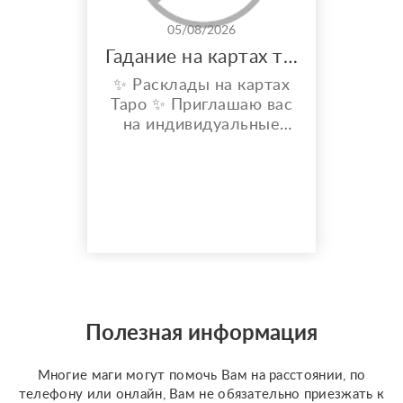
05/08/2026
Гадание на картах таро
✨ Расклады на картах
Таро ✨ Приглашаю вас
на индивидуальные
расклады Таро. Сейчас
я активно
совершенствую свои
навыки и набираю
практику, поэтому
предлагаю расклады по
доступной стоимости. С
какими вопросами
можно обратиться: ????
отношения, чувства,
Полезная информация
любовь; ????
перспективы общения
Многие маги могут помочь Вам на расстоянии, по
с человеком; ???...
телефону или онлайн, Вам не обязательно приезжать к