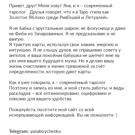
Привет, друг! Меня зовут Яна, и я – современный
таролог. Друзья говорят, что я в Таро «типа как
Золотое Яблоко среди РивГошей и Летуалей».
Я не бабка с хрустальным шаром, не фокусница и даже
не Фиби из Зачарованных. Я не предсказываю и не
вангую.
Я трактую карты, используя свои знания, энергию и
интуицию. Я не слышу духов, не спрашиваю совета у
ангелов, и ваша покойная бабушка не шепчет мне на
ухо имя вашего будущего мужа. Но я делаю вашу
жизнь счастливее и менее тревожной за счёт
определённости, которую дают карты.
Как я уже говорила, я – современный таролог.
Поэтому и запись ко мне, и мой стиль работы, и виды
раскладов – всё оптимизировано, оцифровано и
описано для вашего удобства.
Пожалуйста, посетите мой сайт со всей
исчерпывающей информацией. Вы не пожалеете :)
Telegram:
yanaboychenko