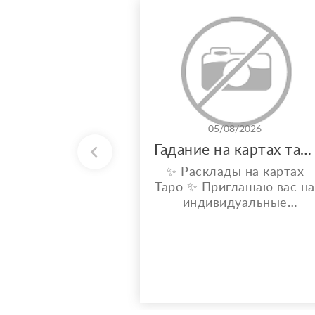
05/08/2026
Гадание на картах таро
✨ Расклады на картах
Таро ✨ Приглашаю вас на
индивидуальные
расклады Таро. Сейчас я
активно совершенствую
свои навыки и набираю
практику, поэтому
предлагаю расклады по
доступной стоимости. С
какими вопросами можно