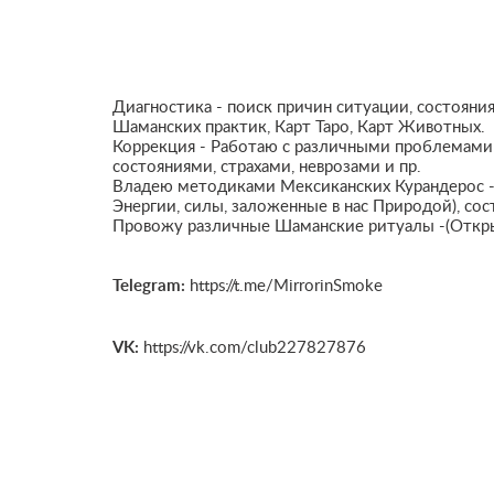
Диагностика - поиск причин ситуации, состояни
Шаманских практик, Карт Таро, Карт Животных.
Коррекция - Работаю с различными проблемами 
состояниями, страхами, неврозами и пр.
Владею методиками Мексиканских Курандерос 
Энергии, силы, заложенные в нас Природой), со
Провожу различные Шаманские ритуалы -(Откры
Telegram:
https://t.me/MirrorinSmoke
VK:
https://vk.com/club227827876