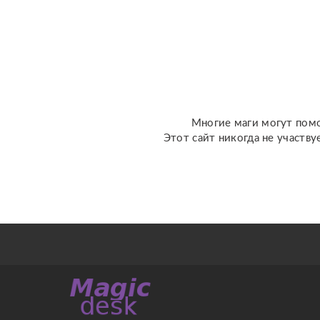
обратиться: ????
отношения, чувства,
любовь; ????
перспективы общения с
человеком; ???...
Многие маги могут помо
Этот сайт никогда не участву