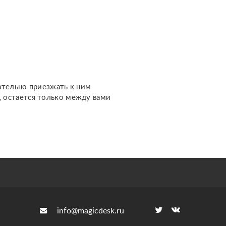
отношениях, чувствах,
финансах, работе,
жизненном пути и других
важных темах. Каждый
расклад дела...
ательно приезжать к ним
м, остается только между вами
info@magicdesk.ru