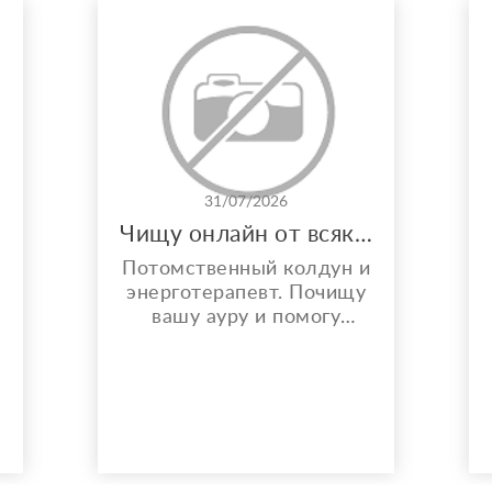
31/07/2026
Чищу онлайн от всякой бяки!
Потомственный колдун и
энерготерапевт. Почищу
вашу ауру и помогу
решить любой вопрос.