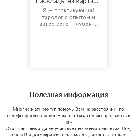
Расклады на картах Таро. Таролог онлайн.
Я — практикующий
таролог с опытом и
автор сотен глубоких
разборов. Мой главный
показатель — более
150 реальных отзывов
от благодарных
клиентов на Авито с
оценкой 4,9⭐️. В работе
я использую более 10
специализированных
колод под каждую
конкретную задачу
Полезная информация
(Классическое Таро
Уэйта, психологическое
Многие маги могут помочь Вам на расстоянии, по
Таро ...
телефону или онлайн, Вам не обязательно приезжать к
ним
Этот сайт никогда не участвует во взвиморасчетах. Все,
о чем Вы договариваетесь с магом, остается только