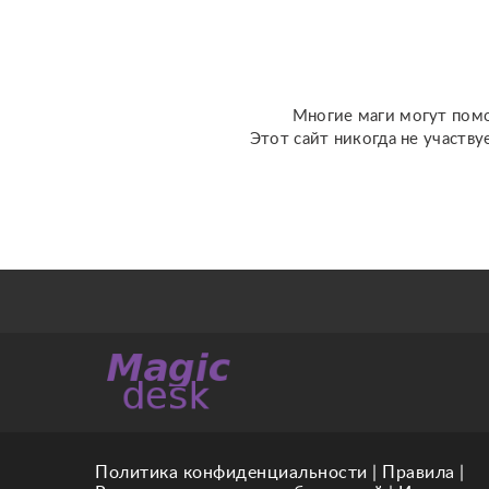
перспективы общения с
человеком; ???...
Многие маги могут помо
Этот сайт никогда не участву
Политика конфиденциальности
|
Правила
|