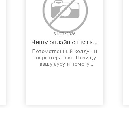
31/07/2026
Чищу онлайн от всякой бяки!
Потомственный колдун и
энерготерапевт. Почищу
вашу ауру и помогу
решить любой вопрос.