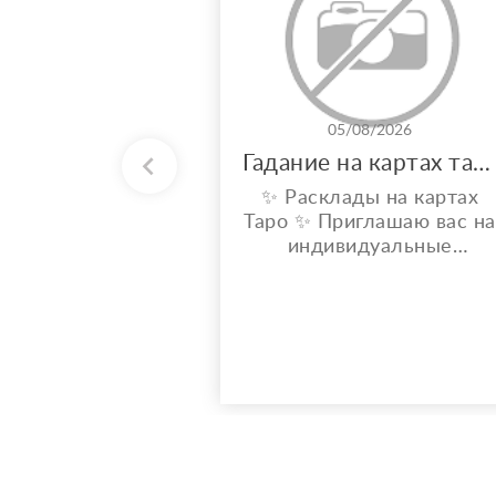
05/08/2026
Гадание на картах таро
✨ Расклады на картах
Таро ✨ Приглашаю вас на
индивидуальные
расклады Таро. Сейчас я
активно совершенствую
свои навыки и набираю
практику, поэтому
предлагаю расклады по
доступной стоимости. С
какими вопросами можно
обратиться: ????
отношения, чувства,
любовь; ????