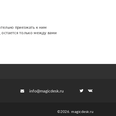
важных темах. Каждый
расклад дела...
ательно приезжать к ним
м, остается только между вами
info@magicdesk.ru
©2026. magicdesk.ru