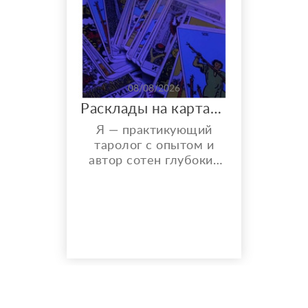
08/08/2026
Расклады на картах Таро. Таролог онлайн.
Я — практикующий
таролог с опытом и
автор сотен глубоких
разборов. Мой главный
показатель — более
150 реальных отзывов
от благодарных
клиентов на Авито с
оценкой 4,9⭐️. В работе
я использую более 10
специализированных
колод под каждую