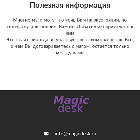
конкретную задачу
Полезная информация
(Классическое Таро
Уэйта, психологическое
Многие маги могут помочь Вам на расстоянии, по
Таро ...
телефону или онлайн, Вам не обязательно приезжать к
ним
Этот сайт никогда не участвует во взвиморасчетах. Все,
о чем Вы договариваетесь с магом, остается только
между вами
info@magicdesk.ru