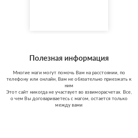
я активно
совершенствую свои
навыки и набираю
практику, поэтому
предлагаю расклады по
доступной стоимости. С
какими вопросами
можно обратиться: ????
отношения, чувства,
Полезная информация
любовь; ????
перспективы общения
Многие маги могут помочь Вам на расстоянии, по
с человеком; ???...
телефону или онлайн, Вам не обязательно приезжать к
ним
Этот сайт никогда не участвует во взвиморасчетах. Все,
о чем Вы договариваетесь с магом, остается только
между вами