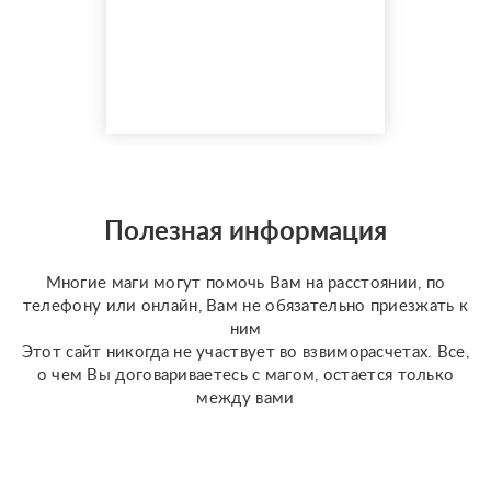
расклады Таро. Сейчас
я активно
совершенствую свои
навыки и набираю
практику, поэтому
предлагаю расклады по
доступной стоимости. С
какими вопросами
можно обратиться: ????
отношения, чувства,
Полезная информация
любовь; ????
перспективы общения
Многие маги могут помочь Вам на расстоянии, по
с человеком; ???...
телефону или онлайн, Вам не обязательно приезжать к
ним
Этот сайт никогда не участвует во взвиморасчетах. Все,
о чем Вы договариваетесь с магом, остается только
между вами