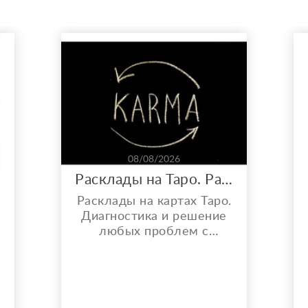
08/08/2026
Расклады на Таро. Работа с кармой, порчей и проклятиями.
Расклады на картах Таро.
р
Диагностика и решение
любых проблем с
помощью Таро. От
денежных проблем, до
вопросов, связанных с
личной жизнью. Помогу
разобраться в любой