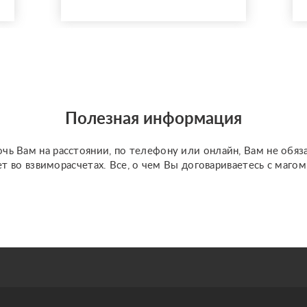
ситуации, объективно
опишу проблему и
расскажу про метод
выхода из ситуации.
Также осуществляю
работу с кармическими
проблемами (блокам...
Полезная информация
чь Вам на расстоянии, по телефону или онлайн, Вам не обяз
ет во взвиморасчетах. Все, о чем Вы договариваетесь с маго