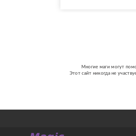
использую более 10
специализированных
колод под каждую
конкретную задачу
(Классическое Таро
Уэйта, психологическое
Таро ...
Многие маги могут помо
Этот сайт никогда не участву