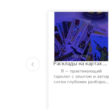
08/08/2026
Расклады на картах Таро. Таролог онлайн.
Я — практикующий
таролог с опытом и авто
сотен глубоких разборов.
Мой главный показатель
— более 150 реальных
отзывов от благодарных
клиентов на Авито с
оценкой 4,9⭐️. В работе я