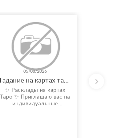
05/08/2026
31/0
Гадание на картах таро
✨ Расклады на картах
Потомствен
Таро ✨ Приглашаю вас на
энерготера
индивидуальные
вашу аур
расклады Таро. Сейчас я
решить лю
активно совершенствую
свои навыки и набираю
практику, поэтому
предлагаю расклады по