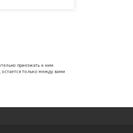
доступной стоимости. С
какими вопросами можно
обратиться: ????
отношения, чувства,
любовь; ????
перспективы общения с
человеком; ???...
ательно приезжать к ним
м, остается только между вами