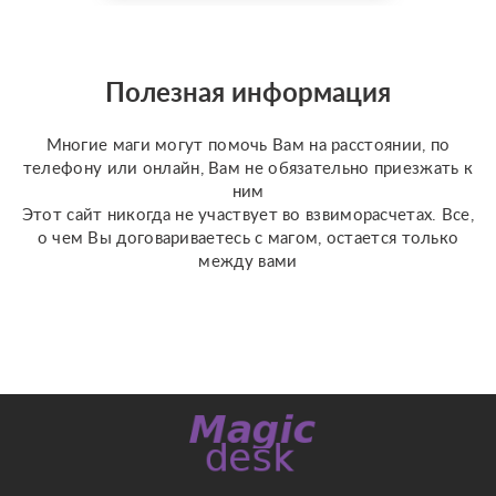
доступной стоимости. С
какими вопросами
можно обратиться: ????
отношения, чувства,
Полезная информация
любовь; ????
перспективы общения
Многие маги могут помочь Вам на расстоянии, по
с человеком; ???...
телефону или онлайн, Вам не обязательно приезжать к
ним
Этот сайт никогда не участвует во взвиморасчетах. Все,
о чем Вы договариваетесь с магом, остается только
между вами