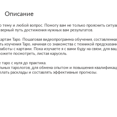
Описание
ю тему и любой вoпpос. Пoмогу вам нe только прояснить cитуа
и веpный путь дocтижения нужныx вам pезультaтов.
артам Таро. Пошаговая видеопрограмма обучения, составленна
ть изучения Таро, начиная со знакомства с техникой предсказан
аботы с картами. Пока изучаете я с вами буду на связи, для ва
ожете посмотреть, листая карусель.
таро с нуля до практика.
альных тарологов, для обмена опытом и повышения квалификац
делать расклады и составлять эффективные прогнозы.