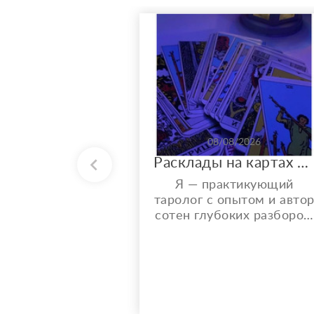
08/08/2026
Расклады на картах Таро. Таролог онлайн.
Я — практикующий
таролог с опытом и авто
сотен глубоких разборов.
Мой главный показатель
— более 150 реальных
отзывов от благодарных
клиентов на Авито с
оценкой 4,9⭐️. В работе я
использую более 10