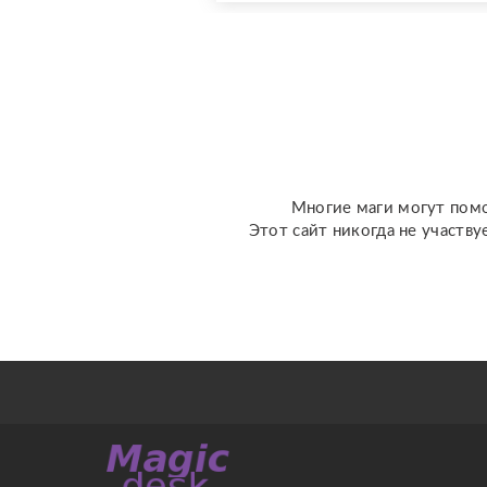
специализированных
колод под каждую
конкретную задачу
(Классическое Таро
Уэйта, психологическое
Таро ...
Многие маги могут помо
Этот сайт никогда не участву