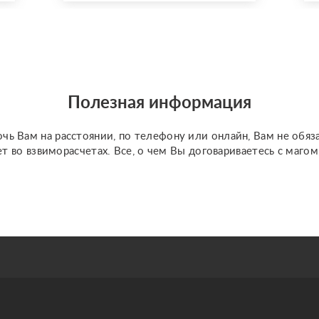
опишу проблему и
расскажу про метод
выхода из ситуации.
Также осуществляю
работу с кармическими
проблемами (блокам...
Полезная информация
чь Вам на расстоянии, по телефону или онлайн, Вам не обяз
ет во взвиморасчетах. Все, о чем Вы договариваетесь с маго