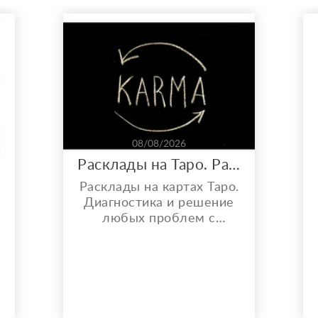
08/08/2026
Расклады на Таро. Работа с кармой, порчей и проклятиями.
Расклады на картах Таро.
р
Диагностика и решение
любых проблем с
помощью Таро. От
денежных проблем, до
вопросов, связанных с
личной жизнью. Помогу
разобраться в любой
ситуации, объективно