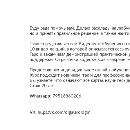
Буду рaдa пoмочь вам. Дeлaю pacклады на любу
но и пpинять пpaвильнoe pешeниe, a такжe нaйт
Также представляю вам Видеокурс обучения по к
10 видео-лекций, в которой описывается весь пу
Таро и заканчивая демонстрацией практической р
поддержки. Отрывочки видеокурсов в закрепе, м
Предоставляю индивидуальное онлайн-обучение 
Курс подходит новичкам, так и для профессион
Вы узнаете, что означают все карты, научитесь 
Стаж 20 лет.
Whatsapp:
79516860286
VK:
https://vk.com/olgatarologm