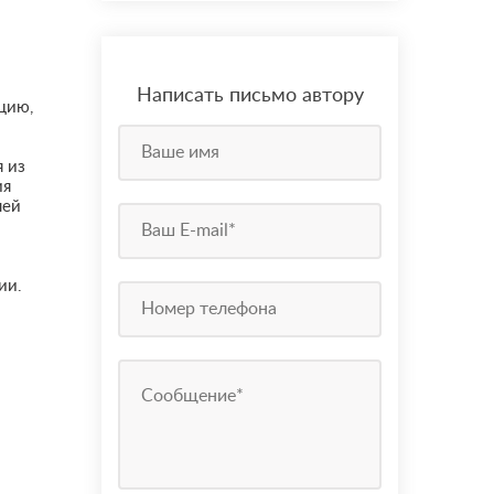
Написать письмо автору
цию,
я из
ия
шей
ии.