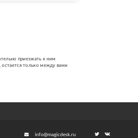
какими вопросами можно
обратиться: ????
отношения, чувства,
любовь; ????
перспективы общения с
человеком; ???...
ательно приезжать к ним
м, остается только между вами
info@magicdesk.ru