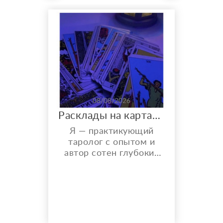
08/08/2026
Расклады на картах Таро. Таролог онлайн.
Я — практикующий
таролог с опытом и
автор сотен глубоких
разборов. Мой главный
показатель — более
150 реальных отзывов
от благодарных
клиентов на Авито с
оценкой 4,9⭐️. В работе