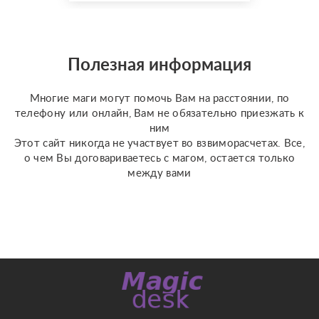
я использую более 10
специализированных
колод под каждую
конкретную задачу
Полезная информация
(Классическое Таро
Уэйта, психологическое
Многие маги могут помочь Вам на расстоянии, по
Таро ...
телефону или онлайн, Вам не обязательно приезжать к
ним
Этот сайт никогда не участвует во взвиморасчетах. Все,
о чем Вы договариваетесь с магом, остается только
между вами