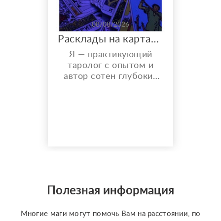
08/08/2026
Расклады на картах Таро. Таролог онлайн.
Я — практикующий
таролог с опытом и
автор сотен глубоких
разборов. Мой главный
показатель — более
150 реальных отзывов
от благодарных
клиентов на Авито с
оценкой 4,9⭐️. В работе
я использую более 10
специализированных
колод под каждую
конкретную задачу
Полезная информация
(Классическое Таро
Уэйта, психологическое
Многие маги могут помочь Вам на расстоянии, по
Таро ...