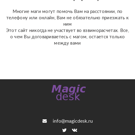
(Классическое Таро
Уэйта, психологическое
Многие маги могут помочь Вам на расстоянии, по
Таро ...
телефону или онлайн, Вам не обязательно приезжать к
ним
Этот сайт никогда не участвует во взвиморасчетах. Все,
о чем Вы договариваетесь с магом, остается только
между вами
info@magicdesk.ru