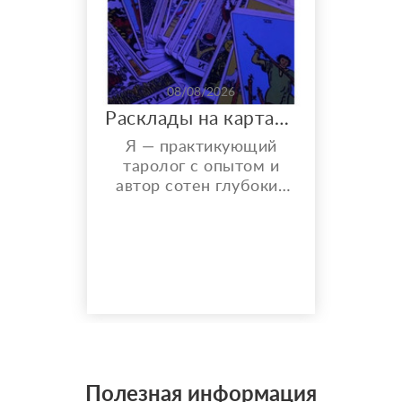
08/08/2026
Расклады на картах Таро. Таролог онлайн.
Я — практикующий
таролог с опытом и
автор сотен глубоких
разборов. Мой главный
показатель — более
150 реальных отзывов
от благодарных
клиентов на Авито с
оценкой 4,9⭐️. В работе
я использую более 10
специализированных
колод под каждую
конкретную задачу
Полезная информация