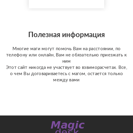
разобраться в любой
ситуации, объективно
опишу проблему и
расскажу про метод
выхода из ситуации.
Полезная информация
Также осуществляю
работу с кармическими
Многие маги могут помочь Вам на расстоянии, по
проблемами (блокам...
телефону или онлайн, Вам не обязательно приезжать к
ним
Этот сайт никогда не участвует во взвиморасчетах. Все,
о чем Вы договариваетесь с магом, остается только
между вами