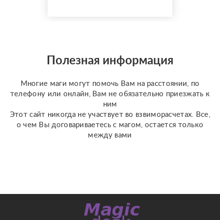
клиентов на Авито с
оценкой 4,9⭐️. В работе
я использую более 10
специализированных
колод под каждую
конкретную задачу
Полезная информация
(Классическое Таро
Уэйта, психологическое
Многие маги могут помочь Вам на расстоянии, по
Таро ...
телефону или онлайн, Вам не обязательно приезжать к
ним
Этот сайт никогда не участвует во взвиморасчетах. Все,
о чем Вы договариваетесь с магом, остается только
между вами