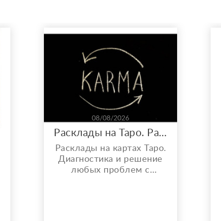
08/08/2026
Расклады на Таро. Работа с кармой, порчей и проклятиями.
Расклады на картах Таро.
р
Диагностика и решение
любых проблем с
помощью Таро. От
денежных проблем, до
вопросов, связанных с
личной жизнью. Помогу