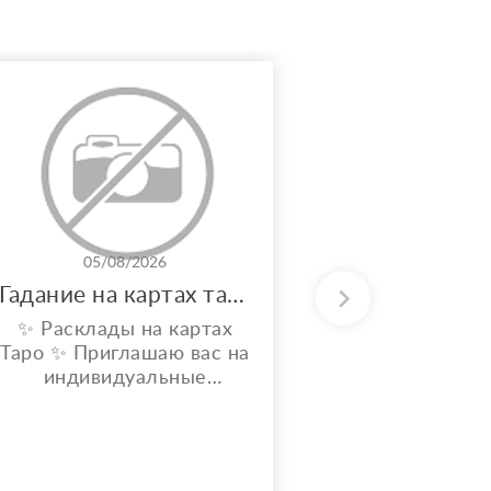
05/08/2026
31/0
Гадание на картах таро
✨ Расклады на картах
Потомствен
Таро ✨ Приглашаю вас на
энерготера
индивидуальные
вашу аур
расклады Таро. Сейчас я
решить лю
активно совершенствую
свои навыки и набираю
практику, поэтому