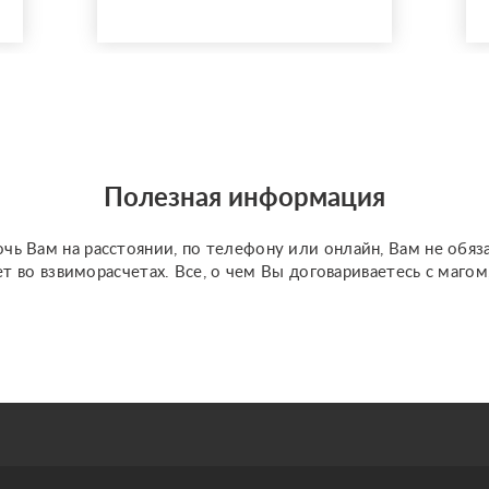
разобраться в любой
ситуации, объективно
опишу проблему и
расскажу про метод
выхода из ситуации.
Также осуществляю
работу с кармическими
проблемами (блокам...
Полезная информация
чь Вам на расстоянии, по телефону или онлайн, Вам не обяз
ет во взвиморасчетах. Все, о чем Вы договариваетесь с маго