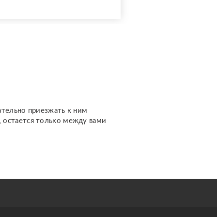
предлагаю расклады по
доступной стоимости. С
какими вопросами можно
обратиться: ????
отношения, чувства,
любовь; ????
перспективы общения с
человеком; ???...
ательно приезжать к ним
м, остается только между вами