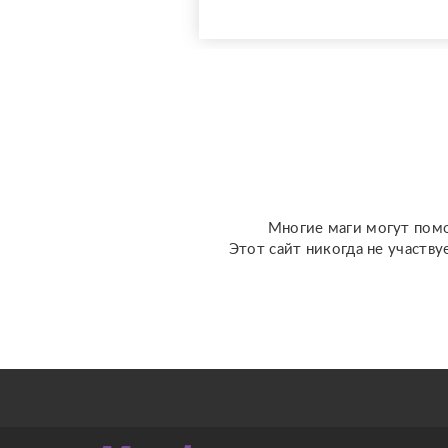
оценкой 4,9⭐️. В работе я
использую более 10
специализированных
колод под каждую
конкретную задачу
(Классическое Таро
Уэйта, психологическое
Таро ...
Многие маги могут помо
Этот сайт никогда не участву