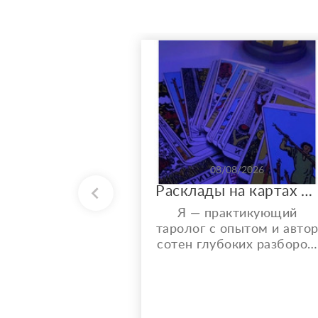
08/08/2026
Расклады на картах Таро. Таролог онлайн.
Я — практикующий
таролог с опытом и авто
сотен глубоких разборов.
Мой главный показатель
— более 150 реальных
отзывов от благодарных
клиентов на Авито с