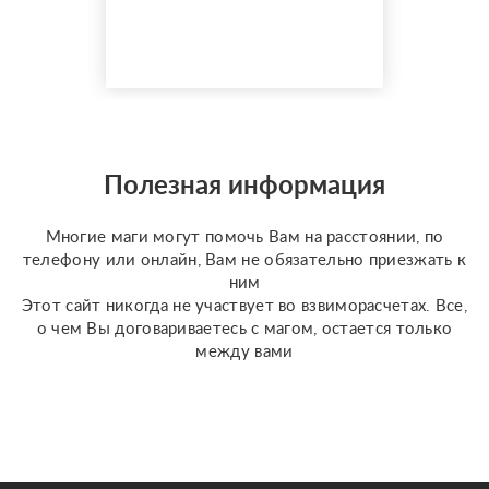
150 реальных отзывов
от благодарных
клиентов на Авито с
оценкой 4,9⭐️. В работе
я использую более 10
специализированных
колод под каждую
конкретную задачу
Полезная информация
(Классическое Таро
Уэйта, психологическое
Многие маги могут помочь Вам на расстоянии, по
Таро ...
телефону или онлайн, Вам не обязательно приезжать к
ним
Этот сайт никогда не участвует во взвиморасчетах. Все,
о чем Вы договариваетесь с магом, остается только
между вами