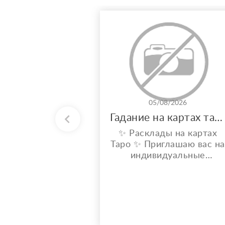
05/08/2026
Гадание на картах таро
✨ Расклады на картах
Таро ✨ Приглашаю вас на
индивидуальные
расклады Таро. Сейчас я
активно совершенствую
свои навыки и набираю
практику, поэтому
предлагаю расклады по
доступной стоимости. С