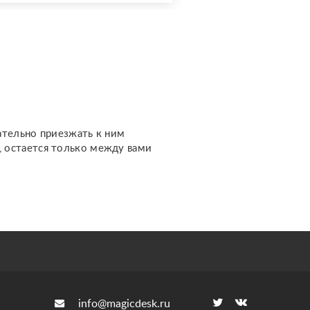
вопросами об
отношениях, чувствах,
финансах, работе,
жизненном пути и других
важных темах. Каждый
расклад дела...
ательно приезжать к ним
м, остается только между вами
info@magicdesk.ru