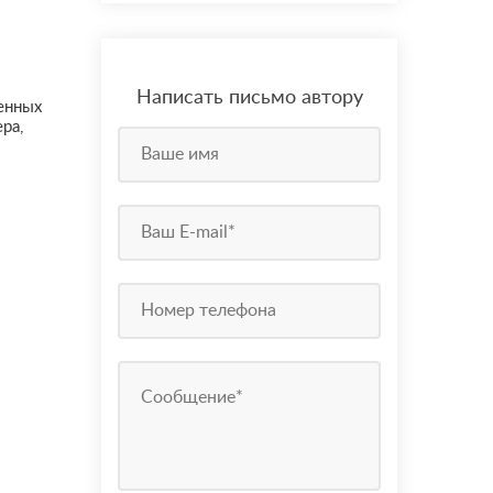
Написать письмо автору
енных
ра,