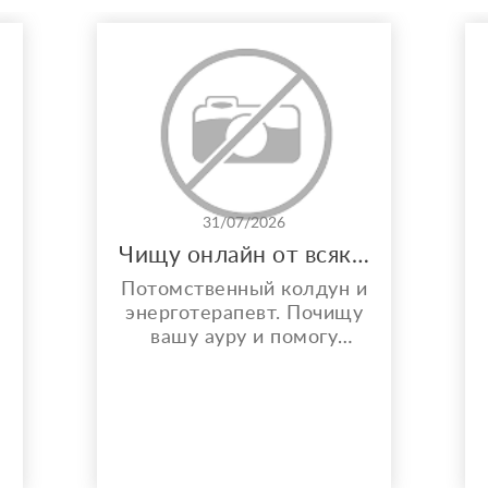
31/07/2026
Чищу онлайн от всякой бяки!
Потомственный колдун и
энерготерапевт. Почищу
вашу ауру и помогу
решить любой вопрос.