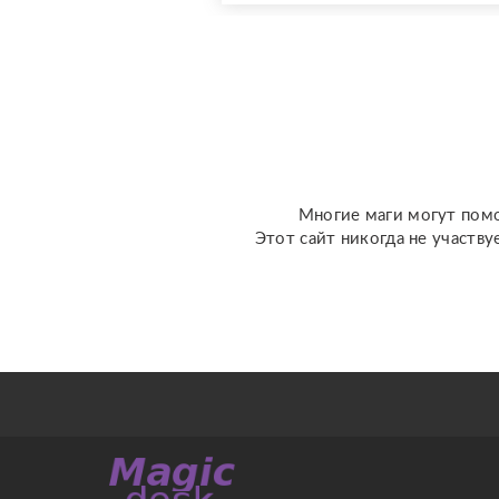
какими вопросами можно
обратиться: ????
отношения, чувства,
любовь; ????
перспективы общения с
человеком; ???...
Многие маги могут помо
Этот сайт никогда не участву