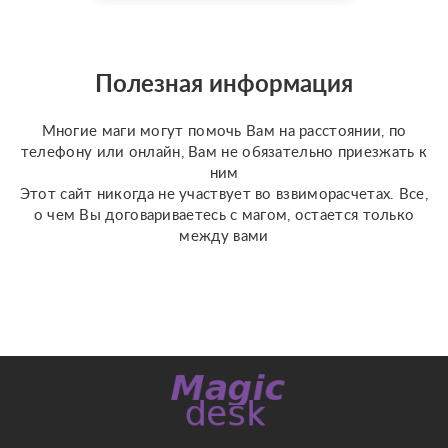
доступной стоимости. С
какими вопросами
можно обратиться: ????
отношения, чувства,
Полезная информация
любовь; ????
перспективы общения
Многие маги могут помочь Вам на расстоянии, по
с человеком; ???...
телефону или онлайн, Вам не обязательно приезжать к
ним
Этот сайт никогда не участвует во взвиморасчетах. Все,
о чем Вы договариваетесь с магом, остается только
между вами