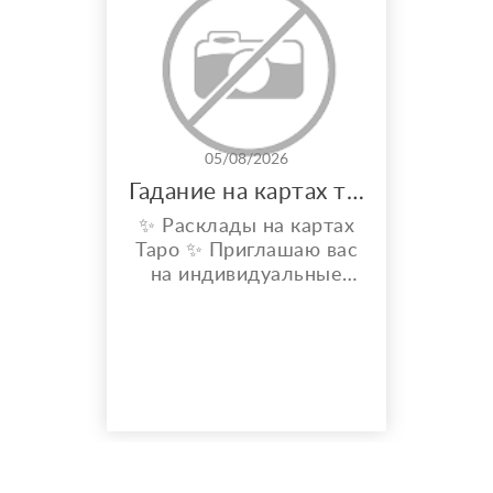
05/08/2026
Гадание на картах таро
✨ Расклады на картах
Таро ✨ Приглашаю вас
на индивидуальные
расклады Таро. Сейчас
я активно
совершенствую свои
навыки и набираю
практику, поэтому
предлагаю расклады по
доступной стоимости. С
какими вопросами
можно обратиться: ????