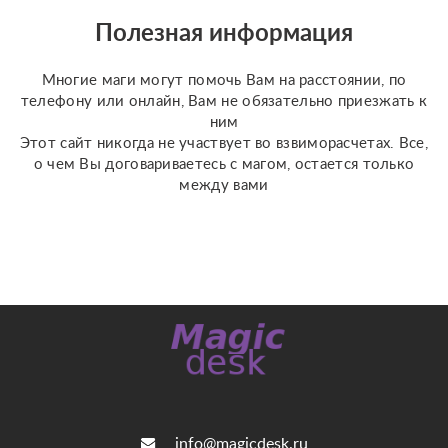
отношения, чувства,
Полезная информация
любовь; ????
перспективы общения
Многие маги могут помочь Вам на расстоянии, по
с человеком; ???...
телефону или онлайн, Вам не обязательно приезжать к
ним
Этот сайт никогда не участвует во взвиморасчетах. Все,
о чем Вы договариваетесь с магом, остается только
между вами
info@magicdesk.ru