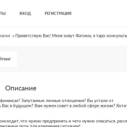
КТЫ
ВХОД
РЕГИСТРАЦИЯ
магия
»
Приветствую Вас! Меня зовут Фатима, я таро-консульта
йтинг
Описание
и финансах? Запутанные личные отношения? Вы устали от
ь Вас в будущем? Вам нужен совет в любой сфере жизни? Хоти
роисходит, что нужно предпринять и чего нужно опасаться, расс
озможные пути для изменения ситуации!