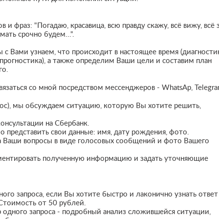
и фраз: "Погадаю, красавица, всю правду скажу, всё вижу, всё з
мать срочно будем...".
 с Вами узнаем, что происходит в настоящее время (диагностик
 (прогностика), а также определим Ваши цели и составим план
го.
вязаться со мной посредством мессенджеров - WhatsAp, Telegr
рос), мы обсуждаем ситуацию, которую Вы хотите решить,
онсультации на Сбербанк.
 представить свои данные: имя, дату рождения, фото.
а Ваши вопросы в виде голосовых сообщений и фото Вашего
ментировать полученную информацию и задать уточняющие
ного запроса, если Вы хотите быстро и лаконично узнать ответ
 Стоимость от 50 рублей.
р одного запроса - подробный анализ сложившейся ситуации,