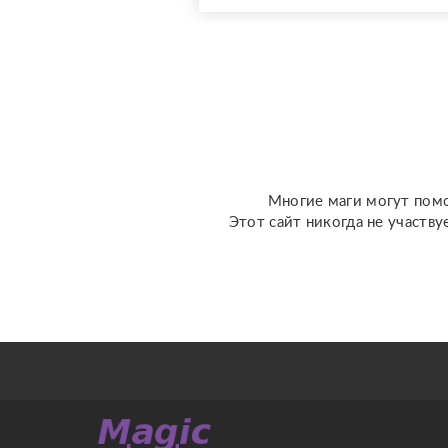
использую более 10
специализированных
колод под каждую
конкретную задачу
(Классическое Таро
Уэйта, психологическое
Таро ...
Многие маги могут помо
Этот сайт никогда не участву