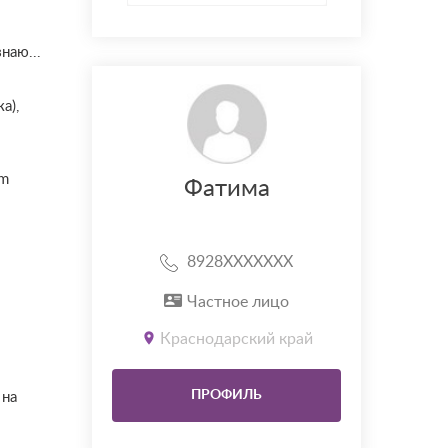
наю...
а),
am
Фатима
8928XXXXXXX
Частное лицо
Краснодарский край
ПРОФИЛЬ
 на