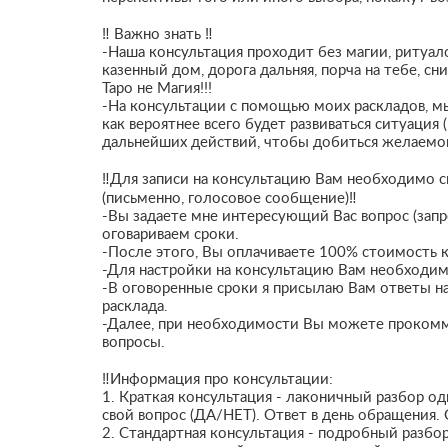
‼️ Важно знать ‼️
-Наша консультация проходит без магии, ритуалов 
казенный дом, дорога дальняя, порча на тебе, сни
Таро не Магия!!!
-На консультации с помощью моих раскладов, мы
как вероятнее всего будет развиваться ситуация
дальнейших действий, чтобы добиться желаемо
‼️Для записи на консультацию Вам необходимо с
(письменно, голосовое сообщение)‼️
-Вы задаете мне интересующий Вас вопрос (зап
оговариваем сроки.
-После этого, Вы оплачиваете 100% стоимость к
-Для настройки на консультацию Вам необходимо
-В оговоренные сроки я присылаю Вам ответы н
расклада.
-Далее, при необходимости Вы можете проком
вопросы.
‼️Информация про консультации:
1. Краткая консультация - лаконичный разбор од
свой вопрос (ДА/НЕТ). Ответ в день обращения.
2. Стандартная консультация - подробный разбо