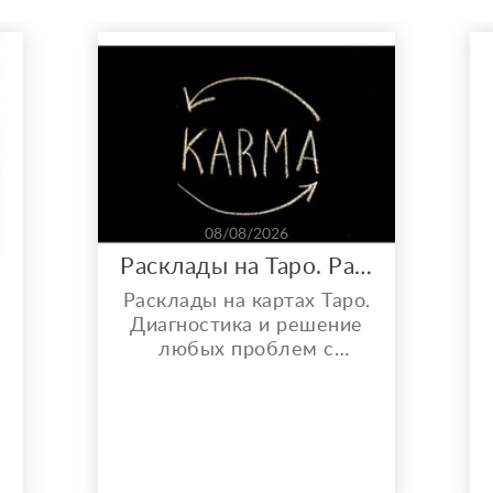
08/08/2026
Расклады на Таро. Работа с кармой, порчей и проклятиями.
Расклады на картах Таро.
р
Диагностика и решение
любых проблем с
помощью Таро. От
денежных проблем, до
вопросов, связанных с
личной жизнью. Помогу
разобраться в любой