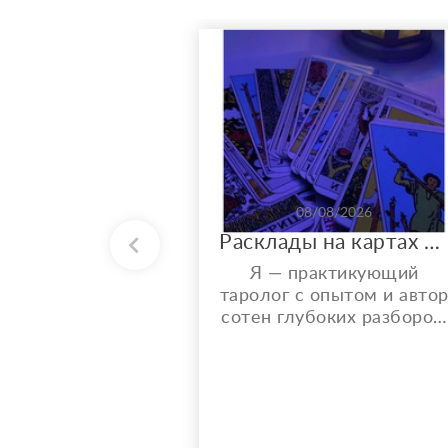
08/08/2026
Расклады на картах Таро. Таролог онлайн.
Я — практикующий
таролог с опытом и авто
сотен глубоких разборов.
Мой главный показатель
— более 150 реальных
отзывов от благодарных
клиентов на Авито с
оценкой 4,9⭐️. В работе я