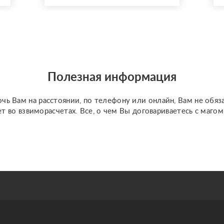
ситуации, объективно
опишу проблему и
расскажу про метод
выхода из ситуации.
Также осуществляю
работу с кармическими
проблемами (блокам...
Полезная информация
чь Вам на расстоянии, по телефону или онлайн, Вам не обяз
ет во взвиморасчетах. Все, о чем Вы договариваетесь с маго