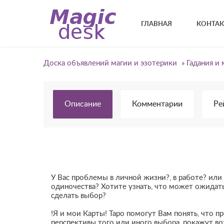
ГЛАВНАЯ
КОНТА
Доска объявлений магии и эзотерики
»
Гадания и 
Описание
Комментарии
Ре
У Вас проблемы в личной жизни?, в работе? ил
одиночества? Хотите узнать, что может ожидат
сделать выбор?
!Я и мои Карты! Таро помогут Вам понять, что п
перспективы того или иного выбора, покажут в