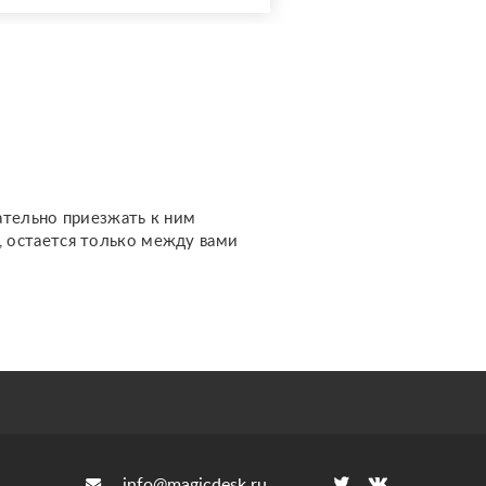
доступной стоимости. С
какими вопросами можно
обратиться: ????
отношения, чувства,
любовь; ????
перспективы общения с
человеком; ???...
ательно приезжать к ним
м, остается только между вами
info@magicdesk.ru