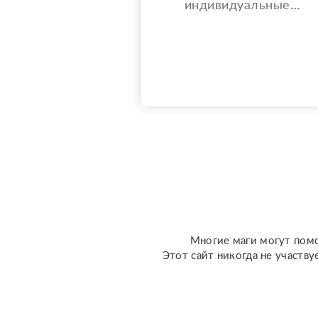
индивидуальные
расклады Таро. Сейчас я
активно совершенствую
свои навыки и набираю
практику, поэтому
предлагаю расклады по
доступной стоимости. С
какими вопросами можно
обратиться: ????
отношения, чувства,
любовь; ????
перспективы общения с
человеком; ???...
Многие маги могут помо
Этот сайт никогда не участву