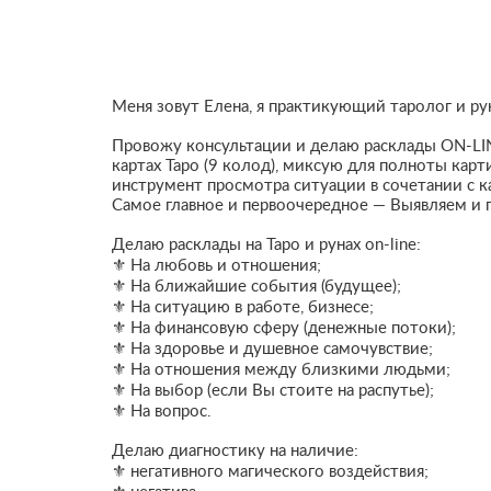
Меня зовут Елена, я практикующий таролог и ру
Провожу консультации и делаю расклады ON-LIN
картах Таро (9 колод), миксую для полноты кар
инструмент просмотра ситуации в сочетании с к
Самое главное и первоочередное — Выявляем и 
Делаю расклады на Таро и рунах on-line:
⚜️ На любовь и отношения;
⚜️ На ближайшие события (будущее);
⚜️ На ситуацию в работе, бизнесе;
⚜️ На финансовую сферу (денежные потоки);
⚜️ На здоровье и душевное самочувствие;
⚜️ На отношения между близкими людьми;
⚜️ На выбор (если Вы стоите на распутье);
⚜️ На вопрос.
Делаю диагностику на наличие:
⚜️ негативного магического воздействия;