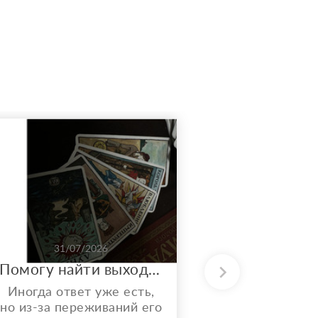
31/07/2026
31/0
Помогу найти выход из запутанной ситуации. Вычислю всех врагов за твоей спиной.
Раскла
Иногда ответ уже есть,
Здравств
но из-за переживаний его
чёткие раск