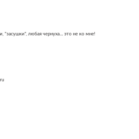
, "засушки", любая чернуха… это не ко мне!
ru