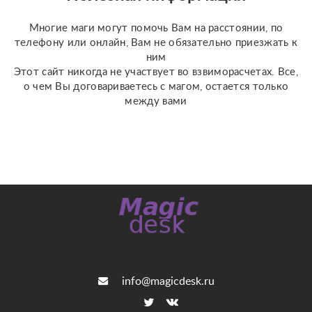
(Классическое Таро
Уэйта, психологическое
Многие маги могут помочь Вам на расстоянии, по
Таро ...
телефону или онлайн, Вам не обязательно приезжать к
ним
Этот сайт никогда не участвует во взвиморасчетах. Все,
о чем Вы договариваетесь с магом, остается только
между вами
info@magicdesk.ru