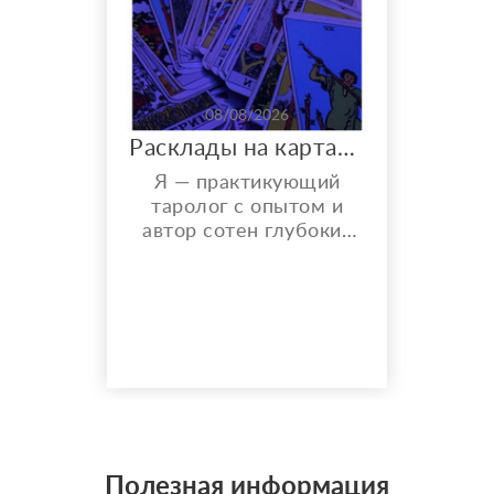
08/08/2026
Расклады на картах Таро. Таролог онлайн.
Я — практикующий
таролог с опытом и
автор сотен глубоких
разборов. Мой главный
показатель — более
150 реальных отзывов
от благодарных
клиентов на Авито с
оценкой 4,9⭐️. В работе
я использую более 10
специализированных
колод под каждую
конкретную задачу
Полезная информация