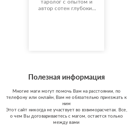
таролог с опытом и
автор сотен глубоких
разборов. Мой главный
показатель — более
150 реальных отзывов
от благодарных
клиентов на Авито с
оценкой 4,9⭐️. В работе
я использую более 10
специализированных
колод под каждую
конкретную задачу
Полезная информация
(Классическое Таро
Уэйта, психологическое
Многие маги могут помочь Вам на расстоянии, по
Таро ...
телефону или онлайн, Вам не обязательно приезжать к
ним
Этот сайт никогда не участвует во взвиморасчетах. Все,
о чем Вы договариваетесь с магом, остается только
между вами