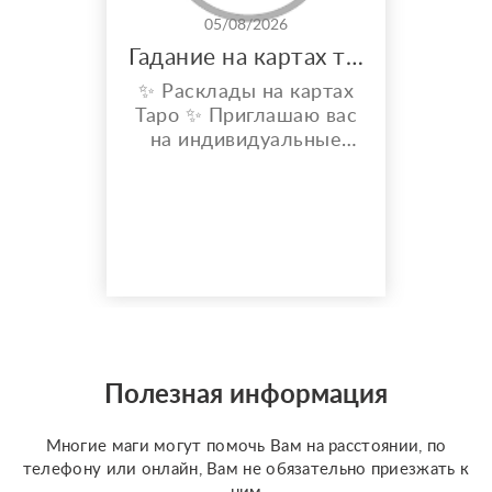
05/08/2026
Гадание на картах таро
✨ Расклады на картах
Таро ✨ Приглашаю вас
на индивидуальные
расклады Таро. Сейчас
я активно
совершенствую свои
навыки и набираю
практику, поэтому
предлагаю расклады по
доступной стоимости. С
какими вопросами
можно обратиться: ????
отношения, чувства,
Полезная информация
любовь; ????
перспективы общения
Многие маги могут помочь Вам на расстоянии, по
с человеком; ???...
телефону или онлайн, Вам не обязательно приезжать к