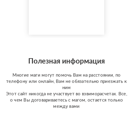
показатель — более
150 реальных отзывов
от благодарных
клиентов на Авито с
оценкой 4,9⭐️. В работе
я использую более 10
специализированных
колод под каждую
конкретную задачу
Полезная информация
(Классическое Таро
Уэйта, психологическое
Многие маги могут помочь Вам на расстоянии, по
Таро ...
телефону или онлайн, Вам не обязательно приезжать к
ним
Этот сайт никогда не участвует во взвиморасчетах. Все,
о чем Вы договариваетесь с магом, остается только
между вами