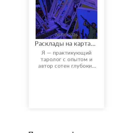
08/08/2026
Расклады на картах Таро. Таролог онлайн.
Я — практикующий
таролог с опытом и
автор сотен глубоких
разборов. Мой главный
показатель — более
150 реальных отзывов
от благодарных
клиентов на Авито с
оценкой 4,9⭐️. В работе
я использую более 10
специализированных
колод под каждую
конкретную задачу