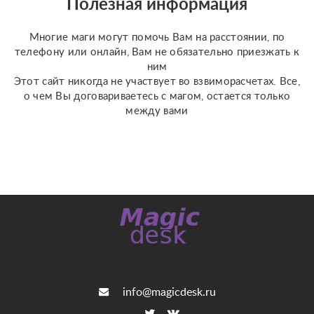
Полезная информация
(Классическое Таро
Уэйта, психологическое
Многие маги могут помочь Вам на расстоянии, по
Таро ...
телефону или онлайн, Вам не обязательно приезжать к
ним
Этот сайт никогда не участвует во взвиморасчетах. Все,
о чем Вы договариваетесь с магом, остается только
между вами
info@magicdesk.ru