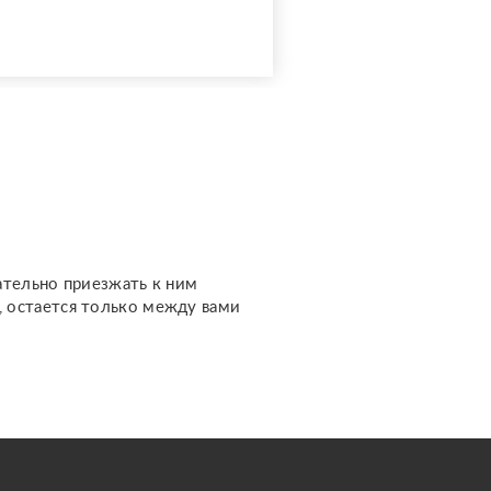
практику, поэтому
предлагаю расклады по
доступной стоимости. С
какими вопросами можно
обратиться: ????
отношения, чувства,
любовь; ????
перспективы общения с
человеком; ???...
ательно приезжать к ним
м, остается только между вами