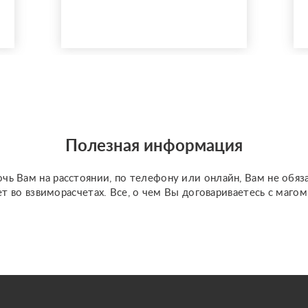
личной жизнью. Помогу
разобраться в любой
ситуации, объективно
опишу проблему и
расскажу про метод
выхода из ситуации.
Также осуществляю
работу с кармическими
проблемами (блокам...
Полезная информация
чь Вам на расстоянии, по телефону или онлайн, Вам не обяз
ет во взвиморасчетах. Все, о чем Вы договариваетесь с маго