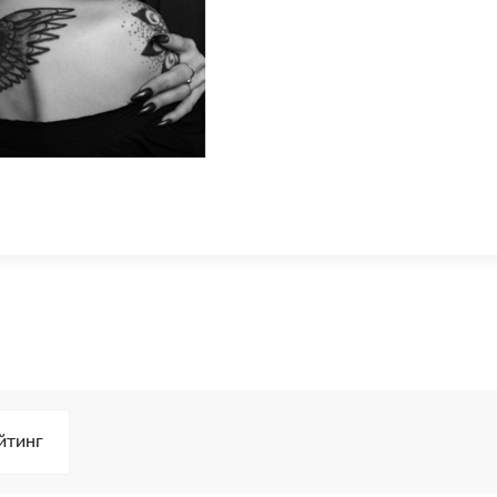
йтинг