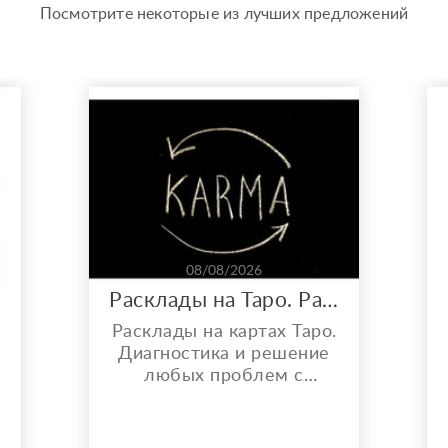
Посмотрите некоторые из лучших предложений
08/08/2026
Расклады на Таро. Работа с кармой, порчей и проклятиями.
Расклады на картах Таро.
р
Диагностика и решение
любых проблем с
помощью Таро. От
денежных проблем, до
вопросов, связанных с