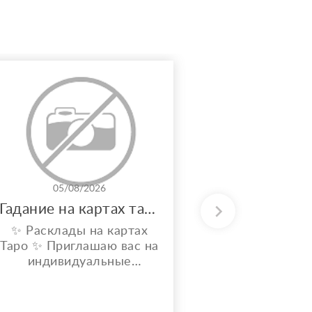
05/08/2026
31/0
Гадание на картах таро
✨ Расклады на картах
Потомствен
Таро ✨ Приглашаю вас на
энерготера
индивидуальные
вашу аур
расклады Таро. Сейчас я
решить лю
активно совершенствую
свои навыки и набираю