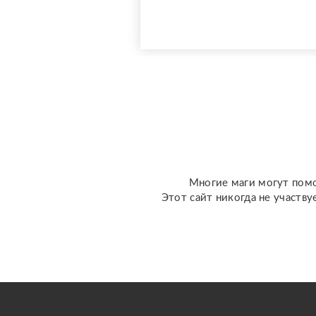
клиентов на Авито с
оценкой 4,9⭐️. В работе я
использую более 10
специализированных
колод под каждую
конкретную задачу
(Классическое Таро
Уэйта, психологическое
Таро ...
Многие маги могут помо
Этот сайт никогда не участву