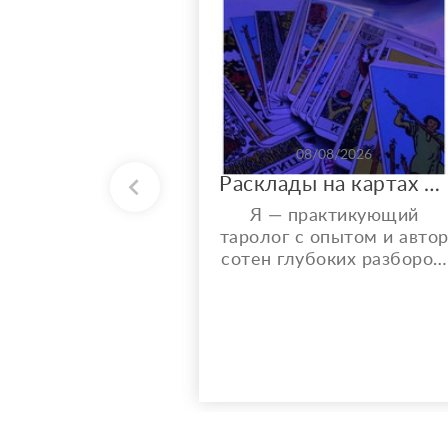
08/08/2026
Расклады на картах Таро. Таролог онлайн.
Я — практикующий
таролог с опытом и авто
сотен глубоких разборов.
Мой главный показатель
— более 150 реальных
отзывов от благодарных
клиентов на Авито с
оценкой 4,9⭐️. В работе я
использую более 10
специализированных
колод под каждую