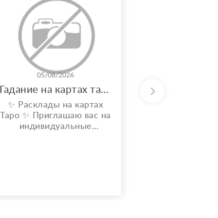
05/08/2026
31/0
Гадание на картах таро
✨ Расклады на картах
Потомствен
Таро ✨ Приглашаю вас на
энерготера
индивидуальные
вашу аур
расклады Таро. Сейчас я
решить лю
активно совершенствую
свои навыки и набираю
практику, поэтому
предлагаю расклады по
доступной стоимости. С
какими вопросами можно
обратиться: ????