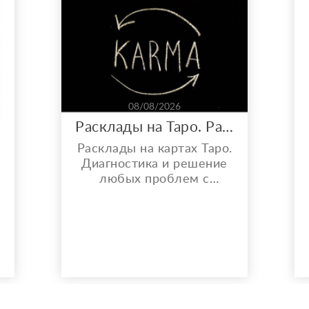
08/08/2026
Расклады на Таро. Работа с кармой, порчей и проклятиями.
Расклады на картах Таро.
р
Диагностика и решение
любых проблем с
помощью Таро. От
денежных проблем, до
вопросов, связанных с
личной жизнью. Помогу
разобраться в любой
ситуации, объективно
опишу проблему и
расскажу про метод