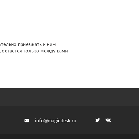
отношения, чувства,
любовь; ????
перспективы общения с
человеком; ???...
ательно приезжать к ним
м, остается только между вами
info@magicdesk.ru