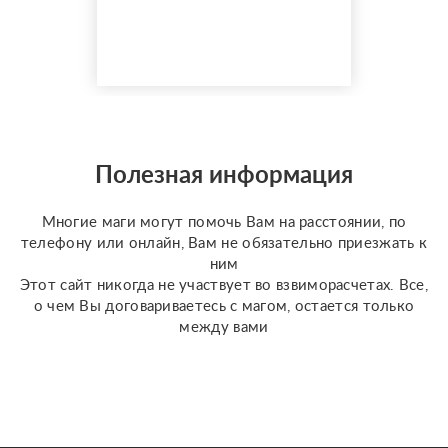
совершенствую свои
навыки и набираю
практику, поэтому
предлагаю расклады по
доступной стоимости. С
какими вопросами
можно обратиться: ????
отношения, чувства,
Полезная информация
любовь; ????
перспективы общения
Многие маги могут помочь Вам на расстоянии, по
с человеком; ???...
телефону или онлайн, Вам не обязательно приезжать к
ним
Этот сайт никогда не участвует во взвиморасчетах. Все,
о чем Вы договариваетесь с магом, остается только
между вами