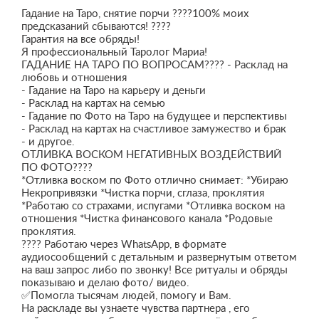
Гадание на Таро, снятие порчи ????100% моих
предсказаний сбываются! ????
Гарантия на все обряды!
Я профессиональный Таролог Мариа!
ГАДАНИЕ НА ТАРО ПО ВОПРОСАМ???? - Расклад на
любовь и отношения
- Гадание на Таро на карьеру и деньги
- Расклад на картах на семью
- Гадание по Фото на Таро на будущее и перспективы
- Расклад на картах на счастливое замужество и брак
- и другое.
ОТЛИВКА ВОСКОМ НЕГАТИВНЫХ ВОЗДЕЙСТВИЙ
ПО ФОТО????
*Отливка воском по Фото отлично снимает: *Убираю
Некропривязки *Чистка порчи, сглаза, проклятия
*Работаю со страхами, испугами *Отливка воском на
отношения *Чистка финансового канала *Родовые
проклятия.
???? Работаю через WhаtsАрр, в формате
аудиосообщений с детальным и развернутым ответом
на ваш запрос либо по звонку! Все ритуалы и обряды
показываю и делаю фото/ видео.
✅Помогла тысячам людей, помогу и Вам.
На раскладе вы узнаете чувства партнера , его