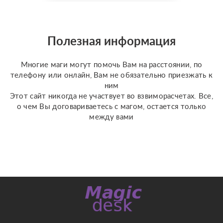
доступной стоимости. С
какими вопросами
можно обратиться: ????
отношения, чувства,
Полезная информация
любовь; ????
перспективы общения
Многие маги могут помочь Вам на расстоянии, по
с человеком; ???...
телефону или онлайн, Вам не обязательно приезжать к
ним
Этот сайт никогда не участвует во взвиморасчетах. Все,
о чем Вы договариваетесь с магом, остается только
между вами