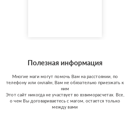
разборов. Мой главный
показатель — более
150 реальных отзывов
от благодарных
клиентов на Авито с
оценкой 4,9⭐️. В работе
я использую более 10
специализированных
колод под каждую
конкретную задачу
Полезная информация
(Классическое Таро
Уэйта, психологическое
Многие маги могут помочь Вам на расстоянии, по
Таро ...
телефону или онлайн, Вам не обязательно приезжать к
ним
Этот сайт никогда не участвует во взвиморасчетах. Все,
о чем Вы договариваетесь с магом, остается только
между вами