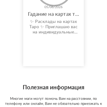
05/08/2026
Гадание на картах таро
✨ Расклады на картах
Таро ✨ Приглашаю вас
на индивидуальные
расклады Таро. Сейчас
я активно
совершенствую свои
навыки и набираю
практику, поэтому
предлагаю расклады по
доступной стоимости. С
какими вопросами
можно обратиться: ????
отношения, чувства,
Полезная информация
любовь; ????
перспективы общения
Многие маги могут помочь Вам на расстоянии, по
с человеком; ???...
телефону или онлайн, Вам не обязательно приезжать к