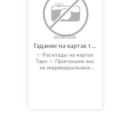
05/08/2026
Гадание на картах таро
✨ Расклады на картах
Таро ✨ Приглашаю вас
на индивидуальные
расклады Таро. Сейчас
я активно
совершенствую свои
навыки и набираю
практику, поэтому
предлагаю расклады по
доступной стоимости. С
какими вопросами
можно обратиться: ????