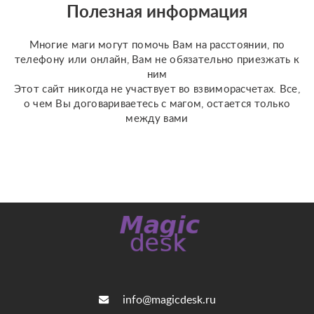
отношения, чувства,
Полезная информация
любовь; ????
перспективы общения
Многие маги могут помочь Вам на расстоянии, по
с человеком; ???...
телефону или онлайн, Вам не обязательно приезжать к
ним
Этот сайт никогда не участвует во взвиморасчетах. Все,
о чем Вы договариваетесь с магом, остается только
между вами
info@magicdesk.ru