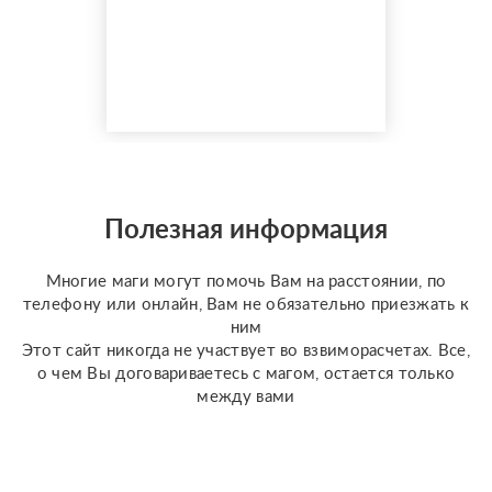
показатель — более
150 реальных отзывов
от благодарных
клиентов на Авито с
оценкой 4,9⭐️. В работе
я использую более 10
специализированных
колод под каждую
конкретную задачу
Полезная информация
(Классическое Таро
Уэйта, психологическое
Многие маги могут помочь Вам на расстоянии, по
Таро ...
телефону или онлайн, Вам не обязательно приезжать к
ним
Этот сайт никогда не участвует во взвиморасчетах. Все,
о чем Вы договариваетесь с магом, остается только
между вами