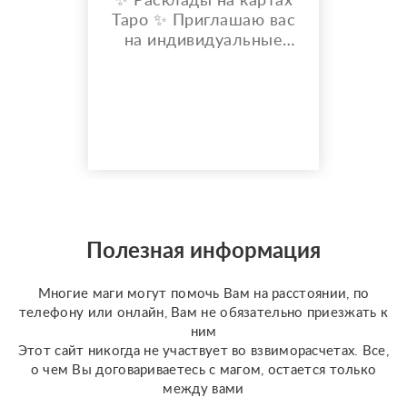
✨ Расклады на картах
Таро ✨ Приглашаю вас
на индивидуальные
расклады Таро. Сейчас
я активно
совершенствую свои
навыки и набираю
практику, поэтому
предлагаю расклады по
доступной стоимости. С
какими вопросами
можно обратиться: ????
отношения, чувства,
Полезная информация
любовь; ????
перспективы общения
Многие маги могут помочь Вам на расстоянии, по
с человеком; ???...
телефону или онлайн, Вам не обязательно приезжать к
ним
Этот сайт никогда не участвует во взвиморасчетах. Все,
о чем Вы договариваетесь с магом, остается только
между вами