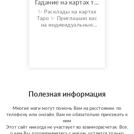
Гадание на картах таро
✨ Расклады на картах
Таро ✨ Приглашаю вас
на индивидуальные
расклады Таро. Сейчас
я активно
совершенствую свои
навыки и набираю
практику, поэтому
предлагаю расклады по
доступной стоимости. С
какими вопросами
можно обратиться: ????
отношения, чувства,
Полезная информация
любовь; ????
перспективы общения
Многие маги могут помочь Вам на расстоянии, по
с человеком; ???...
телефону или онлайн, Вам не обязательно приезжать к
ним
Этот сайт никогда не участвует во взвиморасчетах. Все,
о чем Вы договариваетесь с магом, остается только