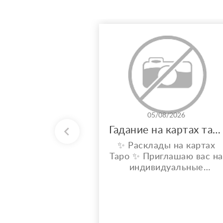
05/08/2026
Гадание на картах таро
✨ Расклады на картах
Таро ✨ Приглашаю вас на
индивидуальные
расклады Таро. Сейчас я
активно совершенствую
свои навыки и набираю
практику, поэтому
предлагаю расклады по