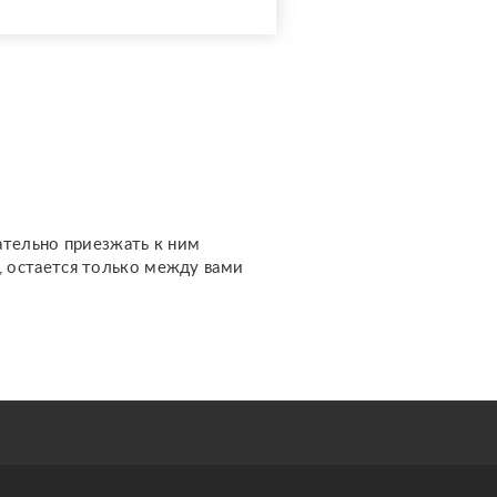
событий. Работаю с
вопросами об
отношениях, чувствах,
финансах, работе,
жизненном пути и других
важных темах. Каждый
расклад дела...
ательно приезжать к ним
м, остается только между вами