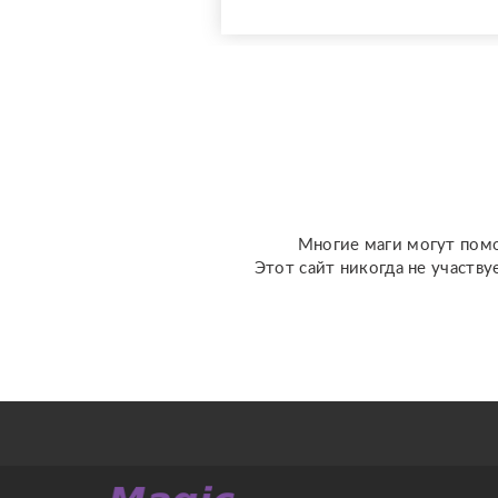
доступной стоимости. С
какими вопросами можно
обратиться: ????
отношения, чувства,
любовь; ????
перспективы общения с
человеком; ???...
Многие маги могут помо
Этот сайт никогда не участву