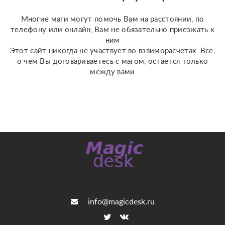
(Классическое Таро
Уэйта, психологическое
Многие маги могут помочь Вам на расстоянии, по
Таро ...
телефону или онлайн, Вам не обязательно приезжать к
ним
Этот сайт никогда не участвует во взвиморасчетах. Все,
о чем Вы договариваетесь с магом, остается только
между вами
info@magicdesk.ru