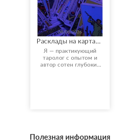
08/08/2026
Расклады на картах Таро. Таролог онлайн.
Я — практикующий
таролог с опытом и
автор сотен глубоких
разборов. Мой главный
показатель — более
150 реальных отзывов
от благодарных
клиентов на Авито с
оценкой 4,9⭐️. В работе
я использую более 10
специализированных
колод под каждую
конкретную задачу
Полезная информация