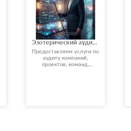
14/02/2026
Эзотерический аудит бизнеса, производства, проекта, бизнес растановки, бизнес консультация
Предоставляем услуги по
аудиту компаний,
проектов, команд,
бизнеса, производства,
о
отделов. Проведем
полный аудит
поставленной
проблеммы и задачи
Найдем в бизнесе узкие
места, Обнаружим
внутренние
сопротивления в
компании \ проекте \