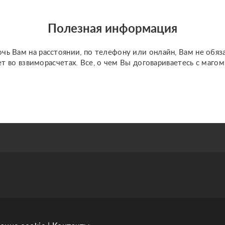
отделе, Обнаружим
саботаж, лентяев, людей,
Полезная информация
кто делает работу
спустя...
чь Вам на расстоянии, по телефону или онлайн, Вам не обяз
ет во взвиморасчетах. Все, о чем Вы договариваетесь с маго