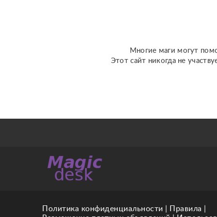
комплексный разбор с
разбором всех энергий ,
влия...
Многие маги могут помо
Этот сайт никогда не участву
Политика конфиденциальности
|
Правила
|