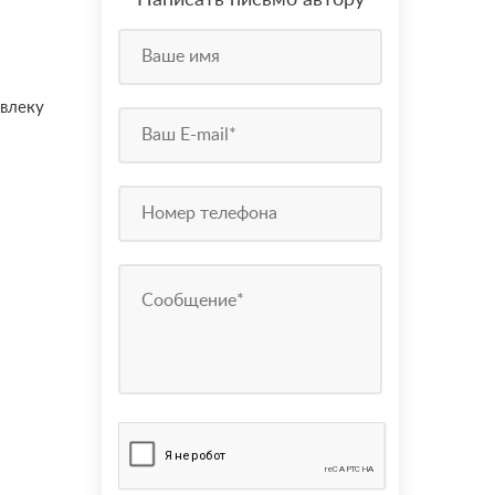
Написать письмо автору
ивлеку