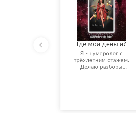
24/07/2026
Где мои деньги?
Я - нумеролог с
трёхлетним стажем.
Делаю разборы
девушкам по их дате
рождения. Время и мест
здесь не требуется) вы
получите пдф-файл с
разбором главного
денежного блока, самых
прибыльных сфер для
вас, способов своего
масштабирования.
Можно брать как