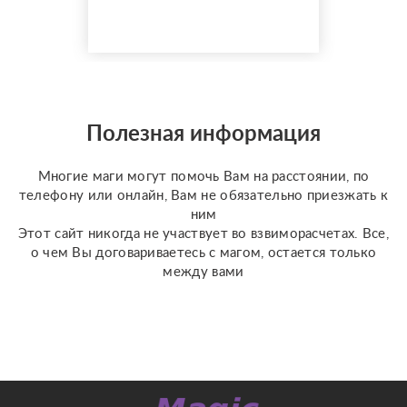
( второй раз
обращаться за
помощью не придется
ни ко мне, ни к кому-
либо другому; т к
работу свою закрываю
и вы будете полностью
Полезная информация
защищены не на время,
а на всю жизнь от
Многие маги могут помочь Вам на расстоянии, по
люб...
телефону или онлайн, Вам не обязательно приезжать к
ним
Этот сайт никогда не участвует во взвиморасчетах. Все,
о чем Вы договариваетесь с магом, остается только
между вами