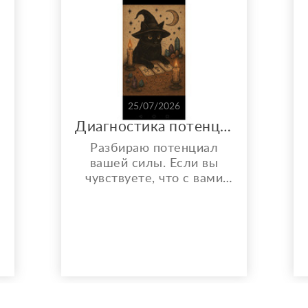
25/07/2026
Диагностика потенциала силы
Разбираю потенциал
вашей силы. Если вы
чувствуете, что с вами
что то происходит, но вы
не знаете что с этим
делать - вам ко мне.
а
Яркие вещие сны,
обостренное чутье, звон
в ушах а врачи разводят
руками, сонные параличи,
ощущаете чьё то