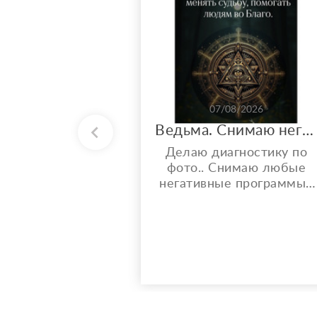
07/08/2026
Ведьма. Снимаю негативные воздействия. Увеличиваю финансовые потоки и многое другое..
Делаю диагностику по
фото.. Снимаю любые
негативные программы (
порчи, привороты,
рассорки ) делаю это не
на время, а навсегда (
второй раз обращаться з
помощью не придется ни
ко мне, ни к кому- либо
другому; т к работу свою
закрываю и вы будете