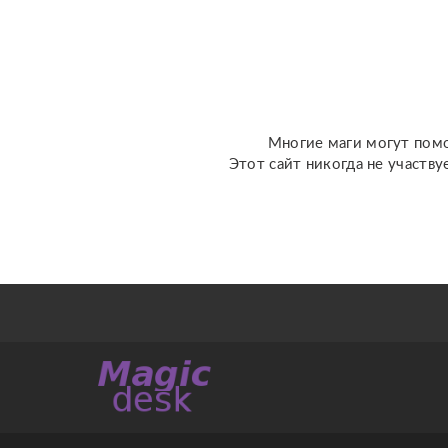
полностью защищены не
на время, а на всю жизнь
от люб...
Многие маги могут помо
Этот сайт никогда не участву