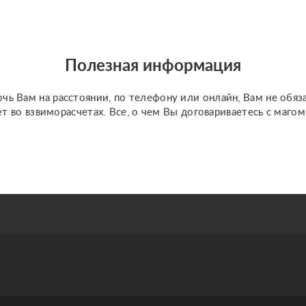
присутствие рядом,
постоянно видите
одинаковое время и т. Д -
это...
Полезная информация
чь Вам на расстоянии, по телефону или онлайн, Вам не обяз
ет во взвиморасчетах. Все, о чем Вы договариваетесь с маго