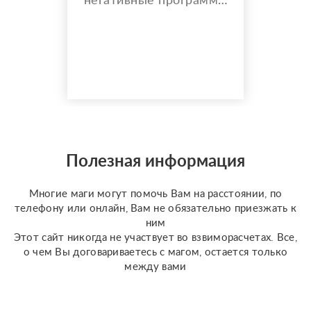
негативные программы
( порчи, привороты,
рассорки ) делаю это
не на время, а навсегда
( второй раз
обращаться за
помощью не придется
ни ко мне, ни к кому-
либо другому; т к
работу свою закрываю
и вы будете полностью
Полезная информация
защищены не на время,
а на всю жизнь от
Многие маги могут помочь Вам на расстоянии, по
люб...
телефону или онлайн, Вам не обязательно приезжать к
ним
Этот сайт никогда не участвует во взвиморасчетах. Все,
о чем Вы договариваетесь с магом, остается только
между вами